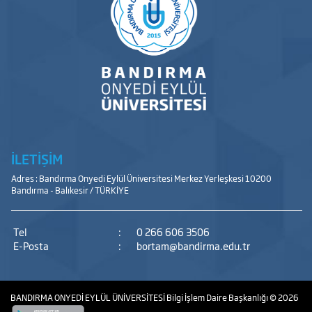
İLETİŞİM
Adres : Bandırma Onyedi Eylül Üniversitesi Merkez Yerleşkesi 10200
Bandırma - Balıkesir / TÜRKİYE
Tel
:
0 266 606 3506
E-Posta
:
bortam@bandirma.edu.tr
BANDIRMA ONYEDİ EYLÜL ÜNİVERSİTESİ
Bilgi İşlem Daire Başkanlığı
© 2026