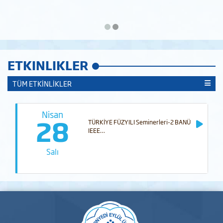
ETKINLIKLER
TÜM ETKİNLİKLER
Nisan
28
TÜRKİYE FÜZYILI Seminerleri-2 BANÜ
IEEE…
Salı